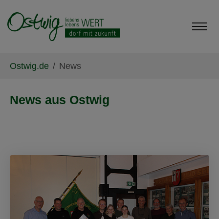
Skip to main content
Skip to page footer
You are here:
Ostwig.de
News
News aus Ostwig