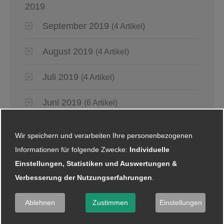
2019
September 2019
(4 Artikel)
August 2019
(4 Artikel)
Juli 2019
(4 Artikel)
Juni 2019
(6 Artikel)
Mai 2019
(2 Artikel)
Wir speichern und verarbeiten Ihre personenbezogenen
Informationen für folgende Zwecke:
Individuelle
April 2019
(4 Artikel)
Einstellungen, Statistiken und Auswertungen &
Verbesserung der Nutzungserfahrungen
.
März 2019
(6 Artikel)
Ablehnen
Zustimmen
Einstellungen
Januar 2019
(5 Artikel)