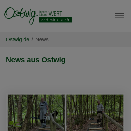
Skip to main content
Skip to page footer
You are here:
Ostwig.de
News
News aus Ostwig