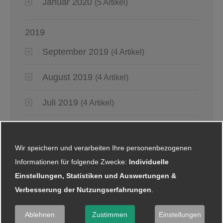
Januar 2020
(5 Artikel)
2019
September 2019
(4 Artikel)
August 2019
(4 Artikel)
Juli 2019
(4 Artikel)
Juni 2019
(6 Artikel)
Wir speichern und verarbeiten Ihre personenbezogenen
Mai 2019
(2 Artikel)
Informationen für folgende Zwecke:
Individuelle
Einstellungen, Statistiken und Auswertungen &
April 2019
(4 Artikel)
Verbesserung der Nutzungserfahrungen
.
März 2019
(6 Artikel)
Ablehnen
Zustimmen
Einstellungen