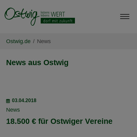
Skip to main content
Skip to page footer
You are here:
Ostwig.de
News
News aus Ostwig
03.04.2018
News
18.500 € für Ostwiger Vereine