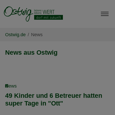
Skip to main content
Skip to page footer
You are here:
Ostwig.de
News
News aus Ostwig
News
49 Kinder und 6 Betreuer hatten
super Tage in "Ott"