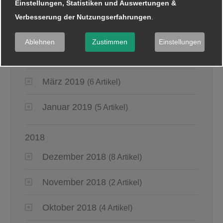
Einstellungen, Statistiken und Auswertungen &
Juni 2019
(6 Artikel)
Verbesserung der Nutzungserfahrungen
.
Mai 2019
(2 Artikel)
Ablehnen
Zustimmen
Einstellungen
April 2019
(4 Artikel)
März 2019
(6 Artikel)
Januar 2019
(5 Artikel)
2018
Dezember 2018
(8 Artikel)
November 2018
(2 Artikel)
Oktober 2018
(4 Artikel)