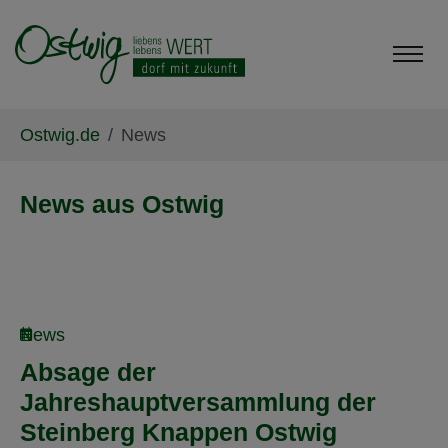
Skip to main content
Skip to page footer
You are here:
Ostwig.de
News
News aus Ostwig
News
Absage der
Jahreshauptversammlung der
Steinberg Knappen Ostwig