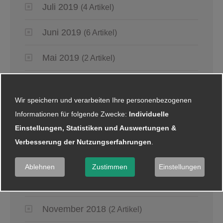
Juli 2019
(4 Artikel)
Juni 2019
(6 Artikel)
Mai 2019
(2 Artikel)
April 2019
(4 Artikel)
Wir speichern und verarbeiten Ihre personenbezogenen
März 2019
(6 Artikel)
Informationen für folgende Zwecke:
Individuelle
Einstellungen, Statistiken und Auswertungen &
Januar 2019
(5 Artikel)
Verbesserung der Nutzungserfahrungen
.
2018
Ablehnen
Zustimmen
Einstellungen
Dezember 2018
(8 Artikel)
November 2018
(2 Artikel)