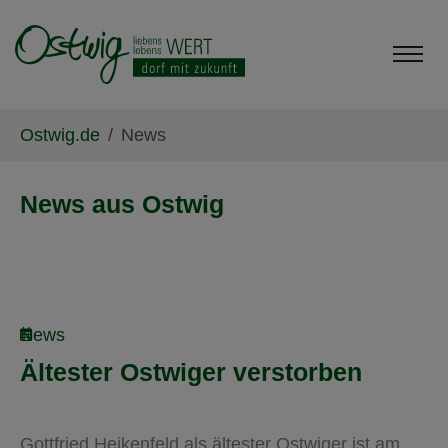
Skip to main content
Skip to page footer
You are here:
Ostwig.de
News
News aus Ostwig
News
Ältester Ostwiger verstorben
Gottfried Heikenfeld als ältester Ostwiger ist am