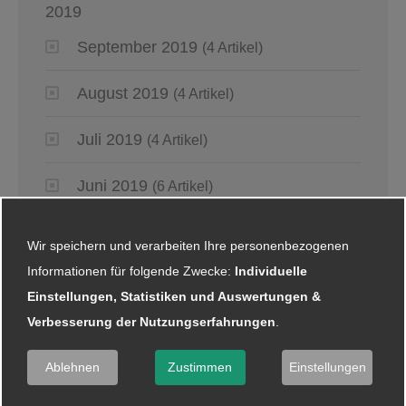
2019
September 2019
(4 Artikel)
August 2019
(4 Artikel)
Juli 2019
(4 Artikel)
Juni 2019
(6 Artikel)
Mai 2019
(2 Artikel)
Wir speichern und verarbeiten Ihre personenbezogenen
Informationen für folgende Zwecke:
Individuelle
April 2019
(4 Artikel)
Einstellungen, Statistiken und Auswertungen &
Verbesserung der Nutzungserfahrungen
.
März 2019
(6 Artikel)
Ablehnen
Zustimmen
Einstellungen
Januar 2019
(5 Artikel)