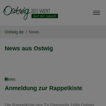
Skip to main content
Skip to page footer
You are here:
Ostwig.de
News
News aus Ostwig
News
Anmeldung zur Rappelkiste
Die Rappelkiste des TV Germania 1899 Ostwig