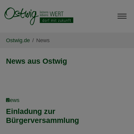
Skip to main content
Skip to page footer
You are here:
Ostwig.de
News
News aus Ostwig
News
Einladung zur
Bürgerversammlung