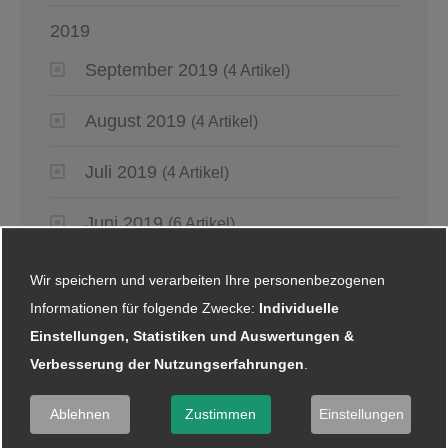
2019
September 2019
(4 Artikel)
August 2019
(4 Artikel)
Juli 2019
(4 Artikel)
Juni 2019
(6 Artikel)
Mai 2019
(2 Artikel)
Wir speichern und verarbeiten Ihre personenbezogenen
Informationen für folgende Zwecke:
Individuelle
April 2019
(4 Artikel)
Einstellungen, Statistiken und Auswertungen &
Verbesserung der Nutzungserfahrungen
.
März 2019
(6 Artikel)
Ablehnen
Zustimmen
Einstellungen
Januar 2019
(5 Artikel)