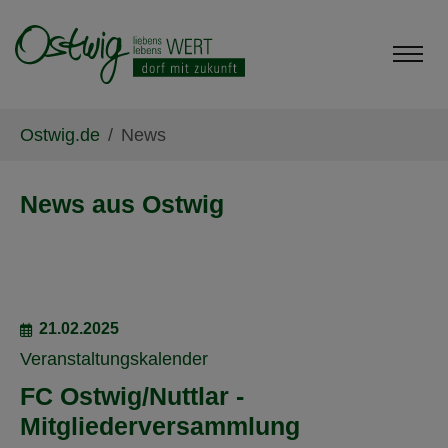
Skip to main content
Skip to page footer
You are here:
Ostwig.de
News
News aus Ostwig
21.02.2025
Veranstaltungskalender
FC Ostwig/Nuttlar -
Mitgliederversammlung