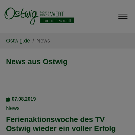
Skip to main content
Skip to page footer
You are here:
Ostwig.de
News
News aus Ostwig
07.08.2019
News
Ferienaktionswoche des TV
Ostwig wieder ein voller Erfolg