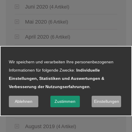
Juni 2020
(4 Artikel)
Mai 2020
(6 Artikel)
April 2020
(6 Artikel)
März 2020
(8 Artikel)
Wir speichern und verarbeiten Ihre personenbezogenen
Februar 2020
(4 Artikel)
Informationen für folgende Zwecke:
Individuelle
Einstellungen, Statistiken und Auswertungen &
Januar 2020
(5 Artikel)
Verbesserung der Nutzungserfahrungen
.
2019
Ablehnen
Zustimmen
Einstellungen
September 2019
(4 Artikel)
August 2019
(4 Artikel)