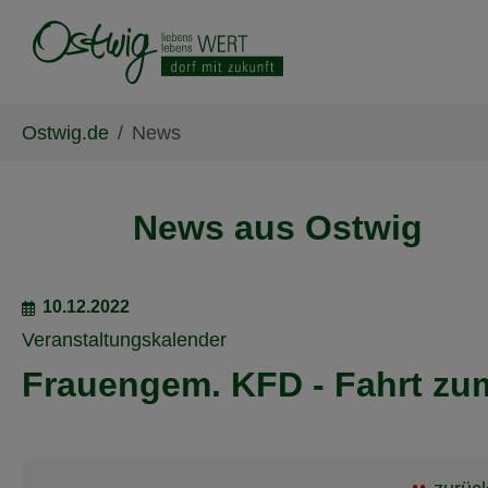
Skip to main content
Skip to page footer
You are here:
Ostwig.de
News
News aus Ostwig
10.12.2022
Veranstaltungskalender
Frauengem. KFD - Fahrt zu