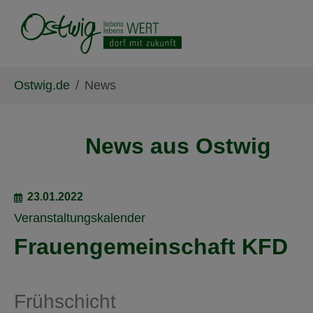
Skip to main content
Skip to page footer
You are here:
Ostwig.de
News
News aus Ostwig
23.01.2022
Veranstaltungskalender
Frauengemeinschaft KFD
Frühschicht