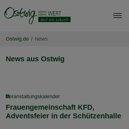
Skip to main content
Skip to page footer
You are here:
Ostwig.de
News
News aus Ostwig
Veranstaltungskalender
Frauengemeinschaft KFD,
Adventsfeier in der Schützenhalle