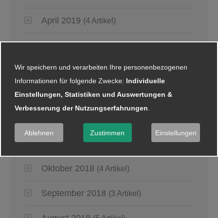
April 2019
(4 Artikel)
März 2019
(6 Artikel)
Wir speichern und verarbeiten Ihre personenbezogenen
Januar 2019
(5 Artikel)
Informationen für folgende Zwecke:
Individuelle
Einstellungen, Statistiken und Auswertungen &
2018
Verbesserung der Nutzungserfahrungen
.
Dezember 2018
(8 Artikel)
Ablehnen
Zustimmen
Einstellungen
November 2018
(2 Artikel)
Oktober 2018
(4 Artikel)
September 2018
(3 Artikel)
August 2018