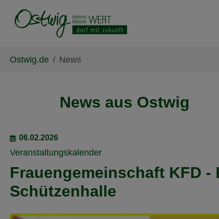
Skip to main content
Skip to page footer
You are here:
Ostwig.de
News
News aus Ostwig
06.02.2026
Veranstaltungskalender
Frauengemeinschaft KFD - K
Schützenhalle