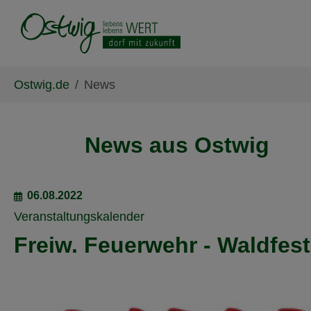
Skip to main content
Skip to page footer
You are here:
Ostwig.de
News
News aus Ostwig
06.08.2022
Veranstaltungskalender
Freiw. Feuerwehr - Waldfest