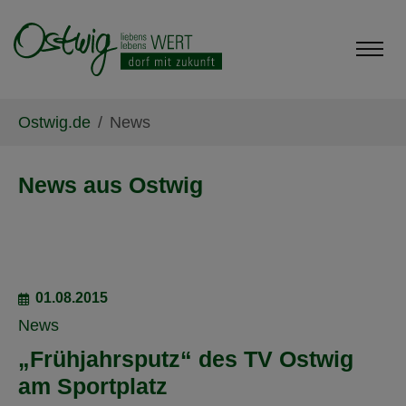
Skip to main content
Skip to page footer
You are here:
Ostwig.de
News
News aus Ostwig
01.08.2015
News
„Frühjahrsputz“ des TV Ostwig
am Sportplatz