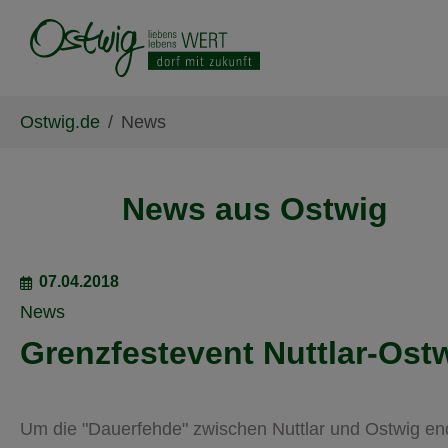
Skip to main content
Skip to page footer
You are here:
Ostwig.de
News
News aus Ostwig
07.04.2018
News
Grenzfestevent Nuttlar-Ost
Um die "Dauerfehde" zwischen Nuttlar und Ostwig end