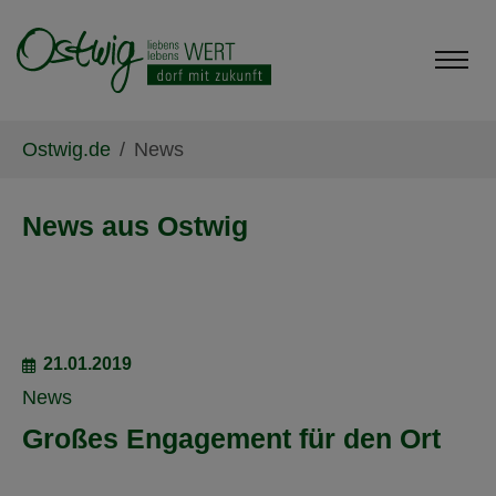
Skip to main content
Skip to page footer
You are here:
Ostwig.de
News
News aus Ostwig
21.01.2019
News
Großes Engagement für den Ort