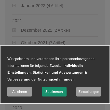
Januar 2022
(4 Artikel)
2021
Dezember 2021
(2 Artikel)
Oktober 2021
(7 Artikel)
September 2021
(8 Artikel)
Wir speichern und verarbeiten Ihre personenbezogenen
Informationen für folgende Zwecke:
Individuelle
August 2021
(5 Artikel)
Einstellungen, Statistiken und Auswertungen &
Verbesserung der Nutzungserfahrungen
.
Juli 2021
(2 Artikel)
Ablehnen
Zustimmen
Einstellungen
Juni 2021
(5 Artikel)
2020