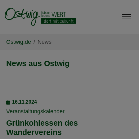
Skip to main content
Skip to page footer
You are here:
Ostwig.de
News
News aus Ostwig
16.11.2024
Veranstaltungskalender
Grünkohlessen des
Wandervereins