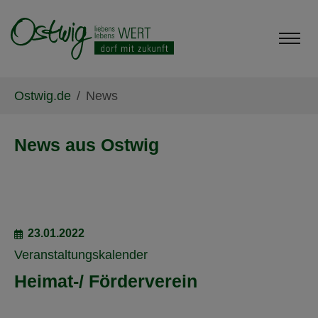
Skip to main content
Skip to page footer
You are here:
Ostwig.de
News
News aus Ostwig
23.01.2022
Veranstaltungskalender
Heimat-/ Förderverein