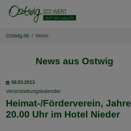
Skip to main content
Skip to page footer
You are here:
Ostwig.de
News
News aus Ostwig
08.03.2013
Veranstaltungskalender
Heimat-/Förderverein, Jah
20.00 Uhr im Hotel Nieder