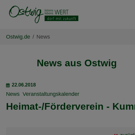
Skip to main content
Skip to page footer
You are here:
Ostwig.de
News
News aus Ostwig
22.06.2018
News
Veranstaltungskalender
Heimat-/Förderverein - Ku