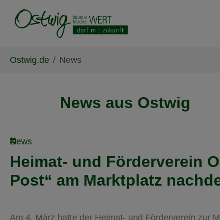
Skip to main content
Skip to page footer
You are here:
Ostwig.de
News
News aus Ostwig
News
Heimat- und Förderverein O
Post“ am Marktplatz nachd
Am 4. März hatte der Heimat- und Förderverein zur Mi