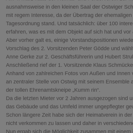
ausnahmsweise in den kleinen Saal der Ostwiger Sch
mit regem Interesse, da der Übertrag der ehemaligen 
Tagesordnung stand. Und tatsächlich: über 100 intere
erfahren, was es mit dem Objekt auf sich hat und vor 
Aber vorher galt es, einige Vorstandspositionen wie
Vorschlag des 2. Vorsitzenden Peter Gödde und wäh
Anne Gerke zur 2. Geschäftsführerin und Hubert Strub
Anschließend rief der 1. Vorsitzende Klaus Schmücker
Anhand von zahlreichen Fotos von Außen und Innen v
an zentraler Stelle von Ostwig mit seinem Ensemble a
der tollen Ehrenamtskneipe „Kumm rin“.
Da die letzten Mieter vor 2 Jahren ausgezogen sind 
das Gebäude und das Umfeld immer ungepflegter ge
Schon längere Zeit habe sich der Heimatverein in der
nicht verkommen zu lassen und daher in verschiede
Nun ergab sich die Möglichkeit zusammen mit einem 