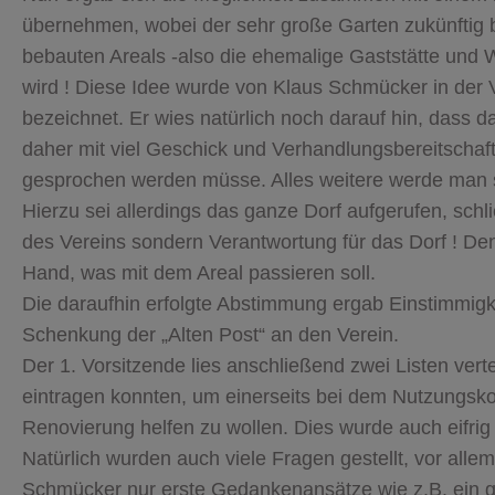
übernehmen, wobei der sehr große Garten zukünftig b
bebauten Areals -also die ehemalige Gaststätte und
wird ! Diese Idee wurde von Klaus Schmücker in der
bezeichnet. Er wies natürlich noch darauf hin, dass
daher mit viel Geschick und Verhandlungsbereitschaf
gesprochen werden müsse. Alles weitere werde man 
Hierzu sei allerdings das ganze Dorf aufgerufen, schl
des Vereins sondern Verantwortung für das Dorf ! De
Hand, was mit dem Areal passieren soll.
Die daraufhin erfolgte Abstimmung ergab Einstimmigke
Schenkung der „Alten Post“ an den Verein.
Der 1. Vorsitzende lies anschließend zwei Listen verte
eintragen konnten, um einerseits bei dem Nutzungsk
Renovierung helfen zu wollen. Dies wurde auch eifrig
Natürlich wurden auch viele Fragen gestellt, vor all
Schmücker nur erste Gedankenansätze wie z.B. ein g