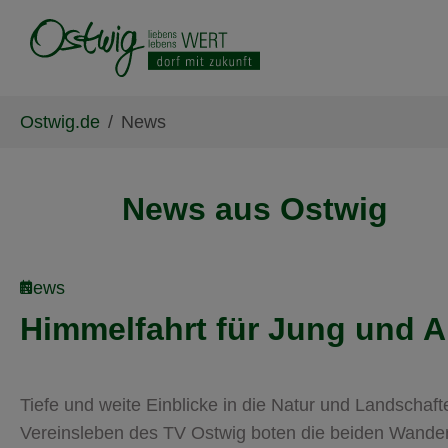
Skip to main content
Skip to page footer
You are here:
Ostwig.de
News
News aus Ostwig
News
Himmelfahrt für Jung und A
Tiefe und weite Einblicke in die Natur und Landschaf
Vereinsleben des TV Ostwig boten die beiden Wand