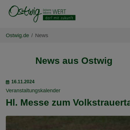
Skip to main content
Skip to page footer
You are here:
Ostwig.de
News
News aus Ostwig
16.11.2024
Veranstaltungskalender
Hl. Messe zum Volkstrauert