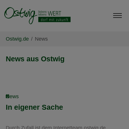
Skip to main content
Skip to page footer
You are here:
Ostwig.de
News
News aus Ostwig
News
In eigener Sache
Durch Zufall ist dem Internetteam ostwig.de