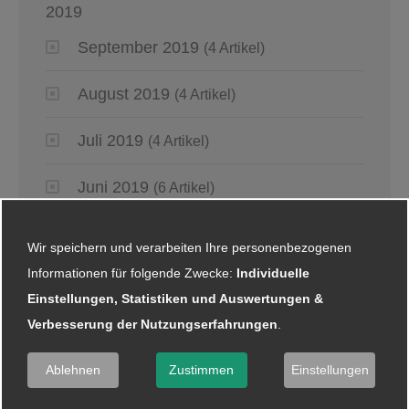
2019
September 2019
(4 Artikel)
August 2019
(4 Artikel)
Juli 2019
(4 Artikel)
Juni 2019
(6 Artikel)
Mai 2019
(2 Artikel)
Wir speichern und verarbeiten Ihre personenbezogenen
Informationen für folgende Zwecke:
Individuelle
April 2019
(4 Artikel)
Einstellungen, Statistiken und Auswertungen &
Verbesserung der Nutzungserfahrungen
.
März 2019
(6 Artikel)
Ablehnen
Zustimmen
Einstellungen
Januar 2019
(5 Artikel)