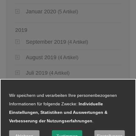
Januar 2020
(5 Artikel)
2019
September 2019
(4 Artikel)
August 2019
(4 Artikel)
Juli 2019
(4 Artikel)
Juni 2019
(6 Artikel)
Wir speichern und verarbeiten Ihre personenbezogenen
Mai 2019
Informationen für folgende Zwecke:
(2 Artikel)
Individuelle
Einstellungen, Statistiken und Auswertungen &
April 2019
(4 Artikel)
Verbesserung der Nutzungserfahrungen
.
März 2019
(6 Artikel)