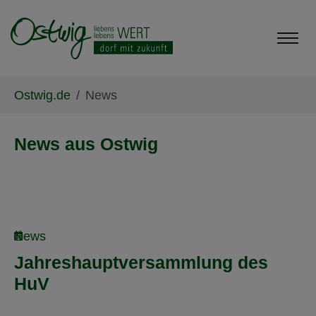
Skip to main content
Skip to page footer
You are here:
Ostwig.de
News
News aus Ostwig
News
Jahreshauptversammlung des
HuV