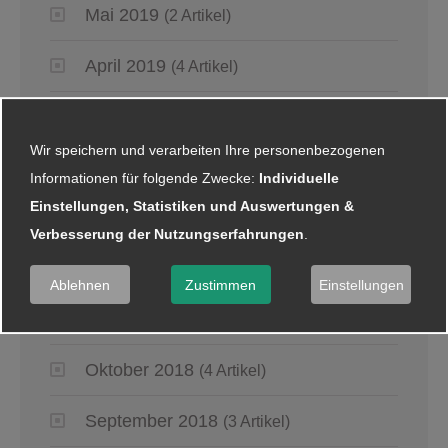
Mai 2019
(2 Artikel)
April 2019
(4 Artikel)
März 2019
(6 Artikel)
Wir speichern und verarbeiten Ihre personenbezogenen
Januar 2019
(5 Artikel)
Informationen für folgende Zwecke:
Individuelle
Einstellungen, Statistiken und Auswertungen &
2018
Verbesserung der Nutzungserfahrungen
.
Dezember 2018
(8 Artikel)
Ablehnen
Zustimmen
Einstellungen
November 2018
(2 Artikel)
Oktober 2018
(4 Artikel)
September 2018
(3 Artikel)