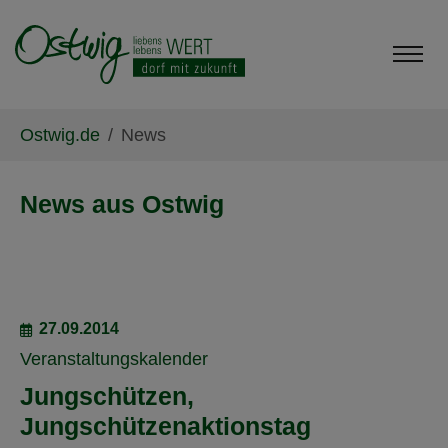
Skip to main content
Skip to page footer
You are here:
Ostwig.de
News
News aus Ostwig
27.09.2014
Veranstaltungskalender
Jungschützen,
Jungschützenaktionstag