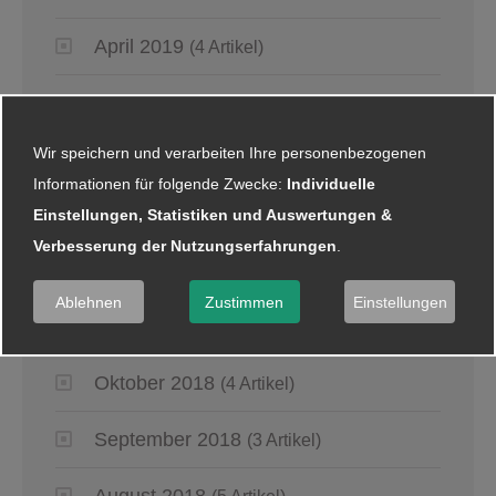
April 2019
(4 Artikel)
März 2019
(6 Artikel)
Wir speichern und verarbeiten Ihre personenbezogenen
Januar 2019
(5 Artikel)
Informationen für folgende Zwecke:
Individuelle
Einstellungen, Statistiken und Auswertungen &
2018
Verbesserung der Nutzungserfahrungen
.
Dezember 2018
(8 Artikel)
Ablehnen
Zustimmen
Einstellungen
November 2018
(2 Artikel)
Oktober 2018
(4 Artikel)
September 2018
(3 Artikel)
August 2018