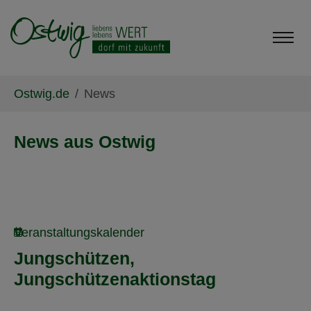
Skip to main content
Skip to page footer
You are here:
Ostwig.de
News
News aus Ostwig
Veranstaltungskalender
Jungschützen,
Jungschützenaktionstag