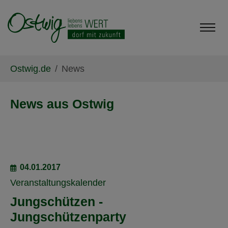
Skip to main content
Skip to page footer
You are here:
Ostwig.de
News
News aus Ostwig
04.01.2017
Veranstaltungskalender
Jungschützen -
Jungschützenparty