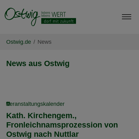
Skip to main content
Skip to page footer
You are here:
Ostwig.de
News
News aus Ostwig
Veranstaltungskalender
Kath. Kirchengem.,
Fronleichnamsprozession von
Ostwig nach Nuttlar