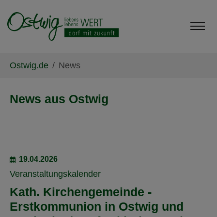
Skip to main content
Skip to page footer
You are here:
Ostwig.de
News
News aus Ostwig
19.04.2026
Veranstaltungskalender
Kath. Kirchengemeinde -
Erstkommunion in Ostwig und