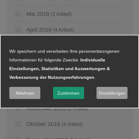
Mai 2019
(2 Artikel)
April 2019
(4 Artikel)
März 2019
(6 Artikel)
Wir speichern und verarbeiten Ihre personenbezogenen
Informationen für folgende Zwecke:
Individuelle
Januar 2019
(5 Artikel)
Einstellungen, Statistiken und Auswertungen &
Verbesserung der Nutzungserfahrungen
.
2018
Dezember 2018
(8 Artikel)
Ablehnen
Zustimmen
Einstellungen
November 2018
(2 Artikel)
Oktober 2018
(4 Artikel)