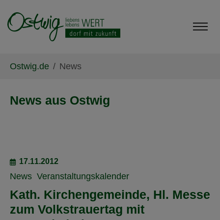
Skip to main content
Skip to page footer
You are here:
Ostwig.de
News
News aus Ostwig
17.11.2012
News
Veranstaltungskalender
Kath. Kirchengemeinde, Hl. Messe
zum Volkstrauertag mit