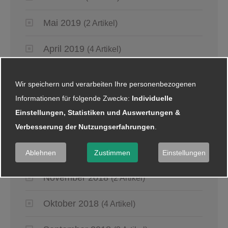
Mai 2019
(2 Artikel)
April 2019
(4 Artikel)
März 2019
(6 Artikel)
Wir speichern und verarbeiten Ihre personenbezogenen
Informationen für folgende Zwecke:
Individuelle
Januar 2019
(5 Artikel)
Einstellungen, Statistiken und Auswertungen &
Verbesserung der Nutzungserfahrungen
.
2018
Dezember 2018
(8 Artikel)
Ablehnen
Zustimmen
Einstellungen
November 2018
(2 Artikel)
Oktober 2018
(4 Artikel)