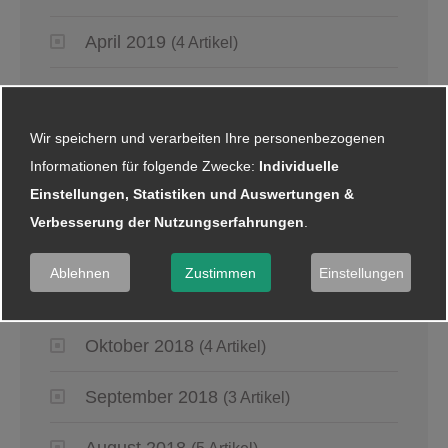
April 2019
(4 Artikel)
März 2019
(6 Artikel)
Wir speichern und verarbeiten Ihre personenbezogenen
Januar 2019
(5 Artikel)
Informationen für folgende Zwecke:
Individuelle
Einstellungen, Statistiken und Auswertungen &
2018
Verbesserung der Nutzungserfahrungen
.
Dezember 2018
(8 Artikel)
Ablehnen
Zustimmen
Einstellungen
November 2018
(2 Artikel)
Oktober 2018
(4 Artikel)
September 2018
(3 Artikel)
August 2018