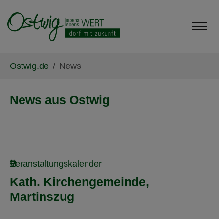
Skip to main content
Skip to page footer
You are here:
Ostwig.de
News
News aus Ostwig
Veranstaltungskalender
Kath. Kirchengemeinde,
Martinszug