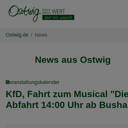
Skip to main content
Skip to page footer
You are here:
Ostwig.de
News
News aus Ostwig
Veranstaltungskalender
KfD, Fahrt zum Musical "Di
Abfahrt 14:00 Uhr ab Bushal