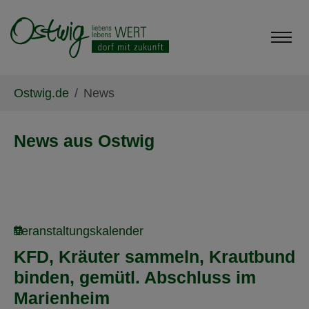
Skip to main content
Skip to page footer
You are here:
Ostwig.de
News
News aus Ostwig
Veranstaltungskalender
KFD, Kräuter sammeln, Krautbund
binden, gemütl. Abschluss im
Marienheim