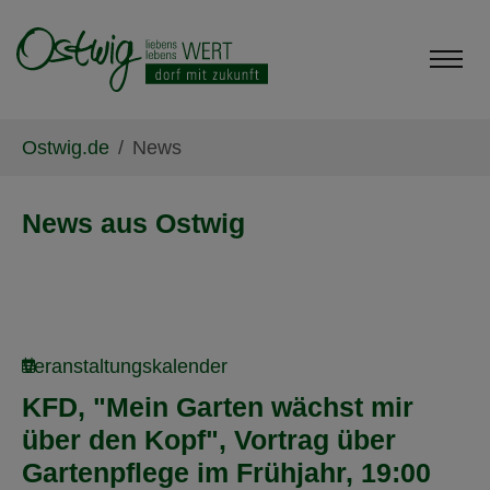
Skip to main content
Skip to page footer
You are here:
Ostwig.de
News
News aus Ostwig
Veranstaltungskalender
KFD, "Mein Garten wächst mir
über den Kopf", Vortrag über
Gartenpflege im Frühjahr, 19:00