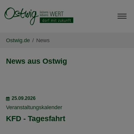
Skip to main content
Skip to page footer
You are here:
Ostwig.de
News
News aus Ostwig
25.09.2026
Veranstaltungskalender
KFD - Tagesfahrt