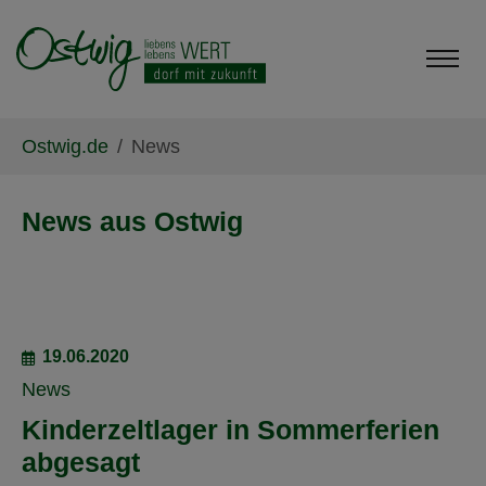
Skip to main content
Skip to page footer
You are here:
Ostwig.de
News
News aus Ostwig
19.06.2020
News
Kinderzeltlager in Sommerferien
abgesagt