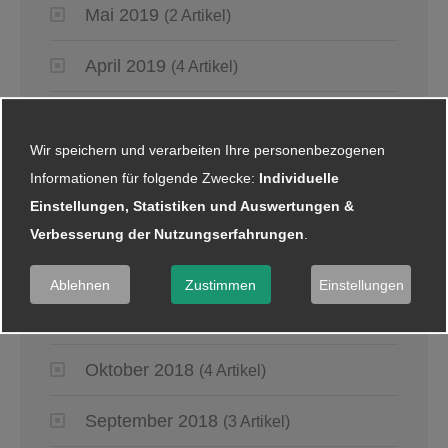
Mai 2019
(2 Artikel)
April 2019
(4 Artikel)
März 2019
(6 Artikel)
Wir speichern und verarbeiten Ihre personenbezogenen
Januar 2019
(5 Artikel)
Informationen für folgende Zwecke:
Individuelle
Einstellungen, Statistiken und Auswertungen &
2018
Verbesserung der Nutzungserfahrungen
.
Dezember 2018
(8 Artikel)
Ablehnen
Zustimmen
Einstellungen
November 2018
(2 Artikel)
Oktober 2018
(4 Artikel)
September 2018
(3 Artikel)