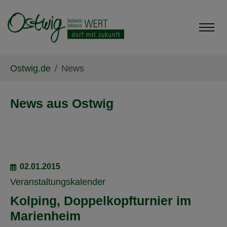
Skip to main content
Skip to page footer
You are here:
Ostwig.de
News
News aus Ostwig
02.01.2015
Veranstaltungskalender
Kolping, Doppelkopfturnier im
Marienheim