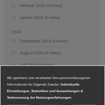
Februar 2020
(4 Artikel)
Januar 2020
(5 Artikel)
2019
September 2019
(4 Artikel)
August 2019
(4 Artikel)
Juli 2019
(4 Artikel)
Juni 2019
(6 Artikel)
Wir speichern und verarbeiten Ihre personenbezogenen
Informationen für folgende Zwecke:
Individuelle
Mai 2019
(2 Artikel)
Einstellungen, Statistiken und Auswertungen &
Verbesserung der Nutzungserfahrungen
.
April 2019
(4 Artikel)