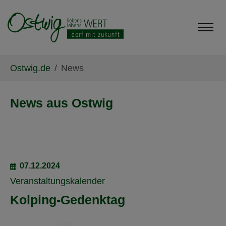
Skip to main content
Skip to page footer
You are here:
Ostwig.de
News
News aus Ostwig
07.12.2024
Veranstaltungskalender
Kolping-Gedenktag