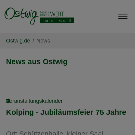
Skip to main content
Skip to page footer
You are here:
Ostwig.de
News
News aus Ostwig
Veranstaltungskalender
Kolping - Jubiläumsfeier 75 Jahre
Ort: Schützenhalle, kleiner Saal