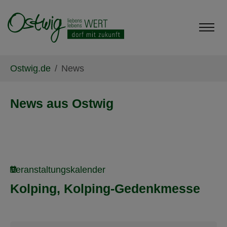
Skip to main content
Skip to page footer
You are here:
Ostwig.de
News
News aus Ostwig
Veranstaltungskalender
Kolping, Kolping-Gedenkmesse