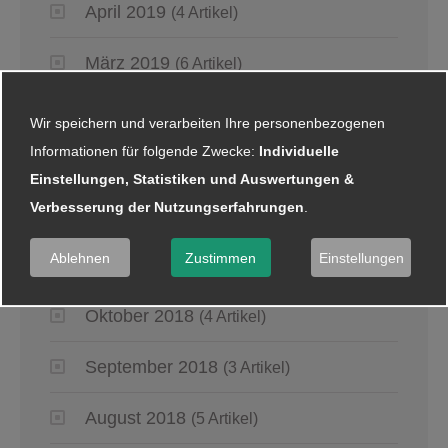
April 2019
(4 Artikel)
März 2019
(6 Artikel)
Januar 2019
(5 Artikel)
Wir speichern und verarbeiten Ihre personenbezogenen
Informationen für folgende Zwecke:
Individuelle
2018
Einstellungen, Statistiken und Auswertungen &
Verbesserung der Nutzungserfahrungen
.
Dezember 2018
(8 Artikel)
Ablehnen
Zustimmen
Einstellungen
November 2018
(2 Artikel)
Oktober 2018
(4 Artikel)
September 2018
(3 Artikel)
August 2018
(5 Artikel)