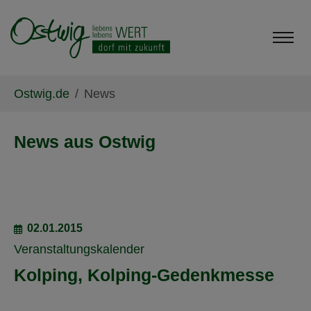
Skip to main content
Skip to page footer
You are here:
Ostwig.de
News
News aus Ostwig
02.01.2015
Veranstaltungskalender
Kolping, Kolping-Gedenkmesse