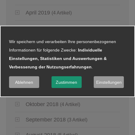
April 2019
(4 Artikel)
März 2019
(6 Artikel)
Wir speichern und verarbeiten Ihre personenbezogenen
Januar 2019
(5 Artikel)
Informationen für folgende Zwecke:
Individuelle
Einstellungen, Statistiken und Auswertungen &
2018
Verbesserung der Nutzungserfahrungen
.
Dezember 2018
(8 Artikel)
Ablehnen
Zustimmen
Einstellungen
November 2018
(2 Artikel)
Oktober 2018
(4 Artikel)
September 2018
(3 Artikel)
August 2018