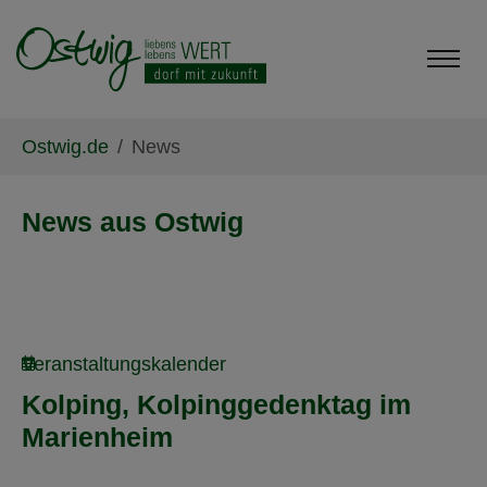
Skip to main content
Skip to page footer
You are here:
Ostwig.de
News
News aus Ostwig
Veranstaltungskalender
Kolping, Kolpinggedenktag im
Marienheim