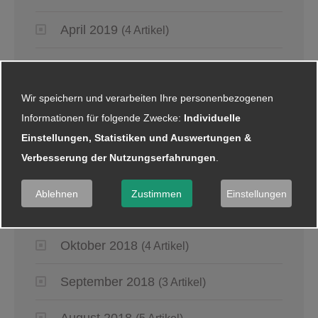
April 2019
(4 Artikel)
März 2019
(6 Artikel)
Wir speichern und verarbeiten Ihre personenbezogenen
Januar 2019
(5 Artikel)
Informationen für folgende Zwecke:
Individuelle
Einstellungen, Statistiken und Auswertungen &
2018
Verbesserung der Nutzungserfahrungen
.
Dezember 2018
(8 Artikel)
Ablehnen
Zustimmen
Einstellungen
November 2018
(2 Artikel)
Oktober 2018
(4 Artikel)
September 2018
(3 Artikel)
August 2018