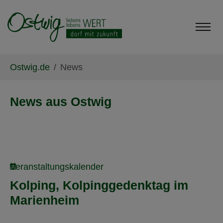
Skip to main content
Skip to page footer
You are here:
Ostwig.de
News
News aus Ostwig
Veranstaltungskalender
Kolping, Kolpinggedenktag im
Marienheim