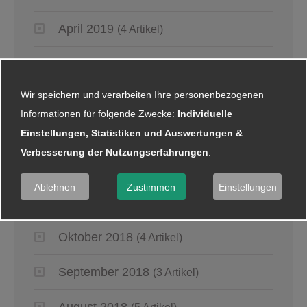
April 2019
(4 Artikel)
März 2019
(6 Artikel)
Wir speichern und verarbeiten Ihre personenbezogenen
Januar 2019
(5 Artikel)
Informationen für folgende Zwecke:
Individuelle
Einstellungen, Statistiken und Auswertungen &
2018
Verbesserung der Nutzungserfahrungen
.
Dezember 2018
(8 Artikel)
Ablehnen
Zustimmen
Einstellungen
November 2018
(2 Artikel)
Oktober 2018
(4 Artikel)
September 2018
(3 Artikel)
August 2018