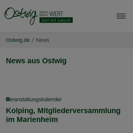
Skip to main content
Skip to page footer
You are here:
Ostwig.de
News
News aus Ostwig
Veranstaltungskalender
Kolping, Mitgliederversammlung
im Marienheim