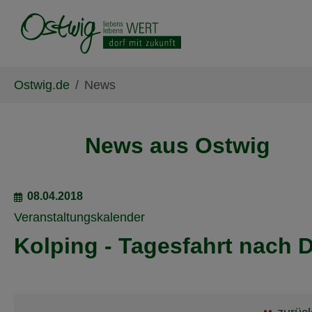
Skip to main content
Skip to page footer
You are here:
Ostwig.de
News
News aus Ostwig
08.04.2018
Veranstaltungskalender
Kolping - Tagesfahrt nach 