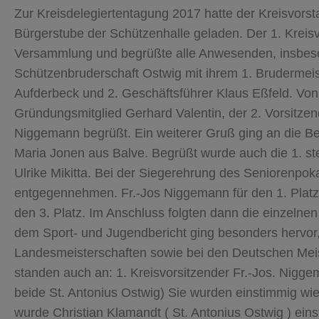
Zur Kreisdelegiertentagung 2017 hatte der Kreisvorst
Bürgerstube der Schützenhalle geladen. Der 1. Kreis
Versammlung und begrüßte alle Anwesenden, insbeson
Schützenbruderschaft Ostwig mit ihrem 1. Brudermeist
Aufderbeck und 2. Geschäftsführer Klaus Eßfeld. Von
Gründungsmitglied Gerhard Valentin, der 2. Vorsitz
Niggemann begrüßt. Ein weiterer Gruß ging an die B
Maria Jonen aus Balve. Begrüßt wurde auch die 1. st
Ulrike Mikitta. Bei der Siegerehrung des Seniorenpok
entgegennehmen. Fr.-Jos Niggemann für den 1. Platz
den 3. Platz. Im Anschluss folgten dann die einzelne
dem Sport- und Jugendbericht ging besonders hervor,
Landesmeisterschaften sowie bei den Deutschen Meis
standen auch an: 1. Kreisvorsitzender Fr.-Jos. Nigge
beide St. Antonius Ostwig) Sie wurden einstimmig w
wurde Christian Klamandt ( St. Antonius Ostwig ) eins