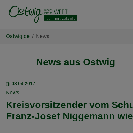
Skip to main content
Skip to page footer
You are here:
Ostwig.de
News
News aus Ostwig
03.04.2017
News
Kreisvorsitzender vom Sch
Franz-Josef Niggemann wie