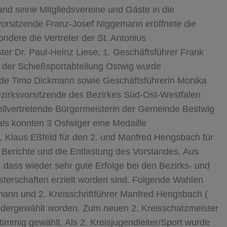
and seine Mitgliedsvereine und Gäste in die
vorsitzende Franz-Josef Niggemann eröffnete die
dere die Vertreter der St. Antonius
er Dr. Paul-Heinz Liese, 1. Geschäftsführer Frank
 der Schießsportabteilung Ostwig wurde
ende Timo Dickmann sowie Geschäftsführerin Monika
ezirksvorsitzende des Bezirkes Süd-Ost-Westfalen
ellvertretende Bürgermeisterin der Gemeinde Bestwig
als konnten 3 Ostwiger eine Medaille
, Klaus Eßfeld für den 2. und Manfred Hengsbach für
n Berichte und die Entlastung des Vorstandes. Aus
 dass wieder sehr gute Erfolge bei den Bezirks- und
terschaften erzielt worden sind. Folgende Wahlen
mann und 2. Kreisschriftführer Manfred Hengsbach (
iedergewählt worden. Zum neuen 2. Kreisschatzmeister
timmig gewählt. Als 2. Kreisjugendleiter/Sport wurde