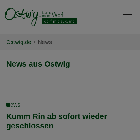
Skip to main content
Skip to page footer
You are here:
Ostwig.de
News
News aus Ostwig
News
Kumm Rin ab sofort wieder
geschlossen